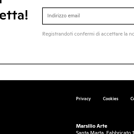
etta!
Registrandoti confermi di accettare la n
Privacy
Cookies
C
Marsilio Arte
Santa Marta, Fabbricato 1