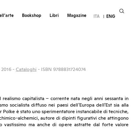
ll’arte
Bookshop
Libri
Magazine
ITA
ENG
.
2016
-
Cataloghi
- ISBN 9788831724074
l realismo capitalista – corrente nata negli anni sessanta in
smo socialista diffuso nei paesi dell'Europa dell'Est sia alla
 Polke è stato uno sperimentatore instancabile di tecniche,
i chimico-alchemici, autore di dipinti figurativi che attingono
o vastissimo ma anche di opere astratte dal forte valore