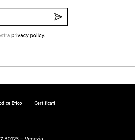
ostra
privacy policy
.
odice Etico
Certificati
7, 30123 – Venezia