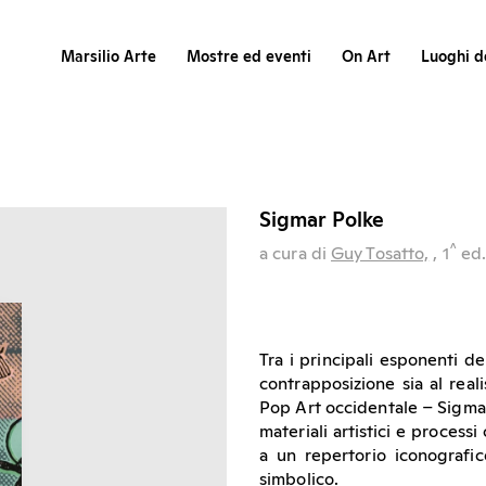
Marsilio Arte
Mostre ed eventi
On Art
Luoghi de
Sigmar Polke
^
a cura di
Guy Tosatto,
, 1
ed
Tra i principali esponenti de
contrapposizione sia al reali
Pop Art occidentale – Sigmar
materiali artistici e process
a un repertorio iconografic
simbolico.