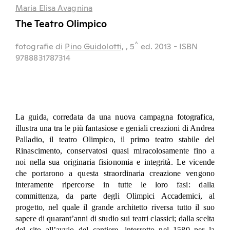
Maria Elisa Avagnina
The Teatro Olimpico
^
fotografie di
Pino Guidolotti,
, 5
ed.
2013
- ISBN
9788831787314
La guida, corredata da una nuova campagna fotografica,
illustra una tra le più fantasiose e geniali creazioni di Andrea
Palladio, il teatro Olimpico, il primo teatro stabile del
Rinascimento, conservatosi quasi miracolosamente fino a
noi nella sua originaria fisionomia e integrità. Le vicende
che portarono a questa straordinaria creazione vengono
interamente ripercorse in tutte le loro fasi: dalla
committenza, da parte degli Olimpici Accademici, al
progetto, nel quale il grande architetto riversa tutto il suo
sapere di quarant’anni di studio sui teatri classici; dalla scelta
del sito all’avvio del cantiere, interrotto nel 1580 per la