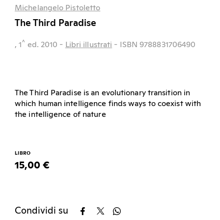
Michelangelo Pistoletto
The Third Paradise
^
, 1
ed.
2010
-
Libri illustrati
- ISBN 9788831706490
The Third Paradise is an evolutionary transition in
which human intelligence finds ways to coexist with
the intelligence of nature
LIBRO
15,00 €
Condividi su