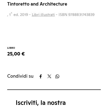
Tintoretto and Architecture
^
, 1
ed.
2019
-
Libri illustrati
- ISBN 9788831743839
LIBRO
25,00 €
Condividi su
Iscriviti, la nostra