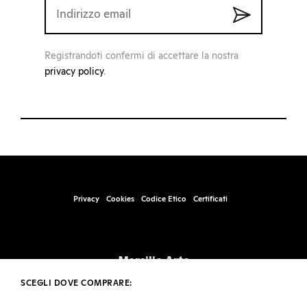
Registrandoti confermi di accettare la nostra
privacy policy
.
Privacy
Cookies
Codice Etico
Certificati
Marsilio Arte
Santa Marta, Fabbricato 17, 30123 – Venezia
SCEGLI DOVE COMPRARE:
info@marsilioarte.it – tel. +39 041 2406511