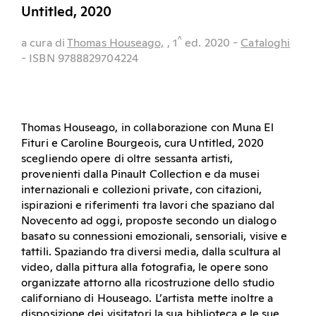
Untitled, 2020
^
a cura di
Thomas Houseago,
, 1
ed.
2020
-
Cataloghi
- ISBN 9788829704224
Thomas Houseago, in collaborazione con Muna El
Fituri e Caroline Bourgeois, cura Untitled, 2020
scegliendo opere di oltre sessanta artisti,
provenienti dalla Pinault Collection e da musei
internazionali e collezioni private, con citazioni,
ispirazioni e riferimenti tra lavori che spaziano dal
Novecento ad oggi, proposte secondo un dialogo
basato su connessioni emozionali, sensoriali, visive e
tattili. Spaziando tra diversi media, dalla scultura al
video, dalla pittura alla fotografia, le opere sono
organizzate attorno alla ricostruzione dello studio
californiano di Houseago. L’artista mette inoltre a
disposizione dei visitatori la sua biblioteca e le sue