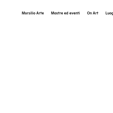
Marsilio Arte
Mostre ed eventi
On Art
Luog