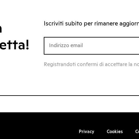
Iscriviti subito per rimanere aggiorna
a
etta!
Registrandoti confermi di accettare la n
Privacy
Cookies
C