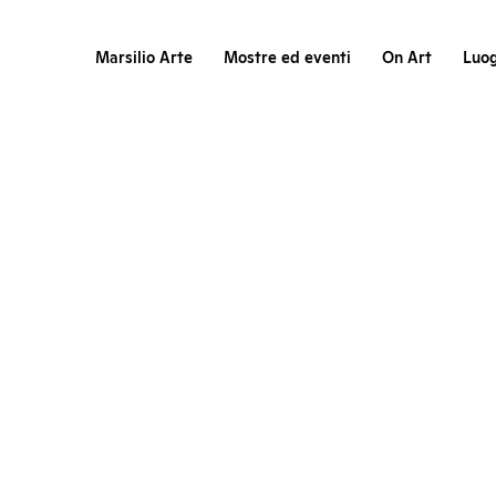
Marsilio Arte
Mostre ed eventi
On Art
Luog