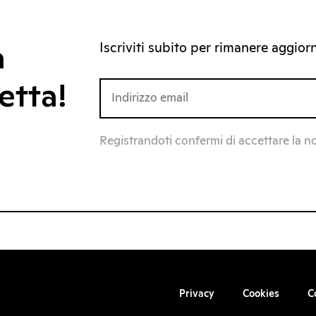
Iscriviti subito per rimanere aggiorna
a
etta!
Registrandoti confermi di accettare la n
Privacy
Cookies
C