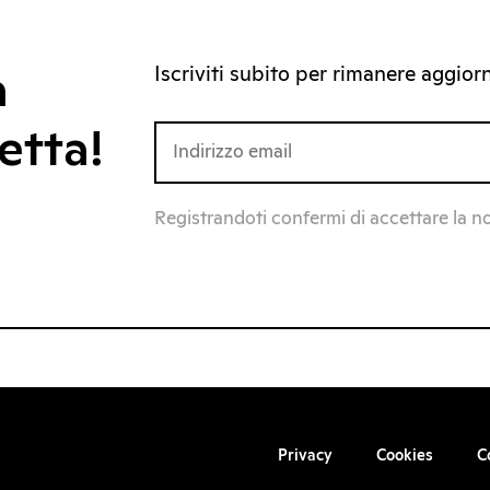
Iscriviti subito per rimanere aggiorna
a
etta!
Registrandoti confermi di accettare la n
Privacy
Cookies
C