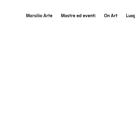
Marsilio Arte
Mostre ed eventi
On Art
Luog