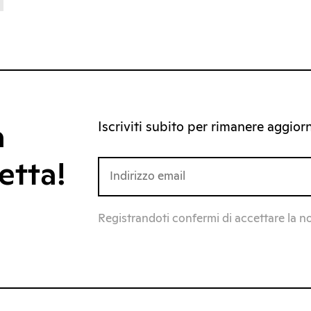
Iscriviti subito per rimanere aggiorna
a
etta!
Registrandoti confermi di accettare la n