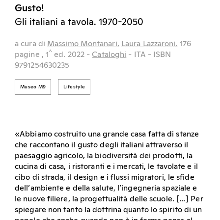
Gusto!
Gli italiani a tavola. 1970-2050
a cura di
Massimo Montanari,
Laura Lazzaroni,
176
^
pagine
, 1
ed.
2022
-
Cataloghi
- ITA
- ISBN
9791254630235
Museo M9
Lifestyle
«Abbiamo costruito una grande casa fatta di stanze
che raccontano il gusto degli italiani attraverso il
paesaggio agricolo, la biodiversità dei prodotti, la
cucina di casa, i ristoranti e i mercati, le tavolate e il
cibo di strada, il design e i flussi migratori, le sfide
dell’ambiente e della salute, l’ingegneria spaziale e
le nuove filiere, la progettualità delle scuole. […] Per
spiegare non tanto la dottrina quanto lo spirito di un