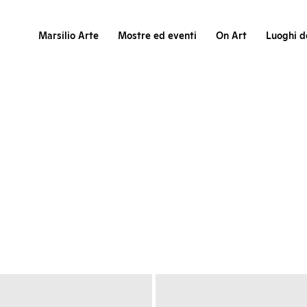
Marsilio Arte
Mostre ed eventi
On Art
Luoghi de