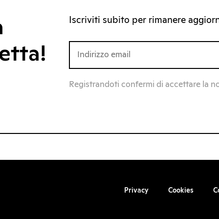
Iscriviti subito per rimanere aggiorna
a
etta!
Registrandoti confermi di accettare la n
Privacy
Cookies
C