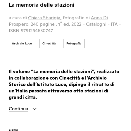
La memoria delle stazioni
a cura di
Chiara Sbarigia,
fotografie di
Anna Di
^
Prospero,
240 pagine
, 1
ed.
2022
-
Cataloghi
- ITA
-
ISBN 9791254630747
Archivio Luce
Cinecittà
Fotografia
Il volume “La memoria delle stazioni”, realizzato
in collaborazione con Cinecittà e l’Archivio
Storico dell’Istituto Luce, dipinge
il ritratto di
un’Italia passata attraverso otto stazioni di
grandi città.
Continua
LIBRO