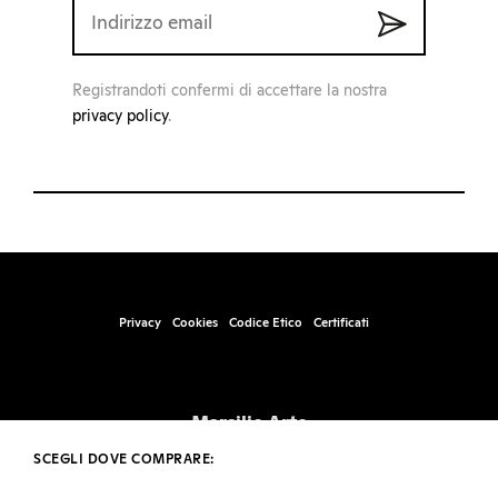
Registrandoti confermi di accettare la nostra
privacy policy
.
Privacy
Cookies
Codice Etico
Certificati
Marsilio Arte
Santa Marta, Fabbricato 17, 30123 – Venezia
SCEGLI DOVE COMPRARE:
info@marsilioarte.it – tel. +39 041 2406511