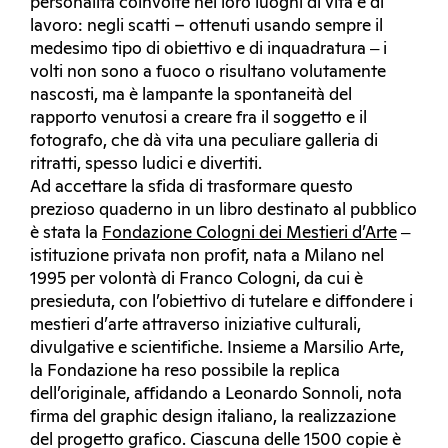
personalità coinvolte nei loro luoghi di vita e di
lavoro: negli scatti – ottenuti usando sempre il
medesimo tipo di obiettivo e di inquadratura ‒ i
volti non sono a fuoco o risultano volutamente
nascosti, ma è lampante la spontaneità del
rapporto venutosi a creare fra il soggetto e il
fotografo, che dà vita una peculiare galleria di
ritratti, spesso ludici e divertiti.
Ad accettare la sfida di trasformare questo
prezioso quaderno in un libro destinato al pubblico
è stata la
Fondazione Cologni dei Mestieri d’Arte
‒
istituzione privata non profit, nata a Milano nel
1995 per volontà di Franco Cologni, da cui è
presieduta, con l’obiettivo di tutelare e diffondere i
mestieri d’arte attraverso iniziative culturali,
divulgative e scientifiche. Insieme a Marsilio Arte,
la Fondazione ha reso possibile la replica
dell’originale, affidando a Leonardo Sonnoli, nota
firma del graphic design italiano, la realizzazione
del progetto grafico. Ciascuna delle 1500 copie è