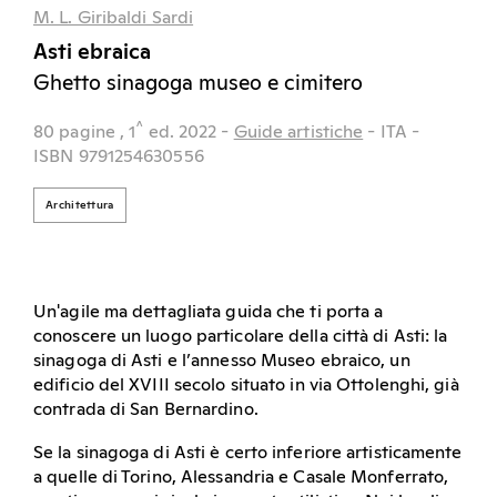
M. L. Giribaldi Sardi
Asti ebraica
Ghetto sinagoga museo e cimitero
^
80 pagine
, 1
ed.
2022
-
Guide artistiche
- ITA
-
ISBN 9791254630556
Architettura
Un'agile ma dettagliata guida che ti porta a
conoscere un luogo particolare della città di Asti: la
sinagoga di Asti e l’annesso Museo ebraico, un
edificio del XVIII secolo situato in via Ottolenghi, già
contrada di San Bernardino.
Se la sinagoga di Asti è certo inferiore artisticamente
a quelle di Torino, Alessandria e Casale Monferrato,