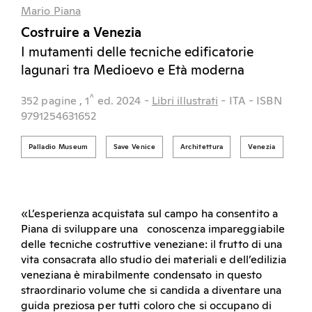
Mario Piana
Costruire a Venezia
I mutamenti delle tecniche edificatorie
lagunari tra Medioevo e Età moderna
^
352 pagine
, 1
ed.
2024
-
Libri illustrati
- ITA
- ISBN
9791254631652
Palladio Museum
Save Venice
Architettura
Venezia
«L’esperienza acquistata sul campo ha consentito a
Piana di sviluppare una conoscenza impareggiabile
delle tecniche costruttive veneziane: il frutto di una
vita consacrata allo studio dei materiali e dell’edilizia
veneziana è mirabilmente condensato in questo
straordinario volume che si candida a diventare una
guida preziosa per tutti coloro che si occupano di