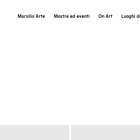
Marsilio Arte
Mostre ed eventi
On Art
Luoghi de