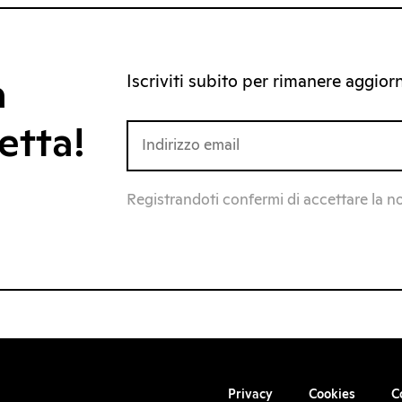
Iscriviti subito per rimanere aggiorna
a
etta!
Registrandoti confermi di accettare la n
Privacy
Cookies
C