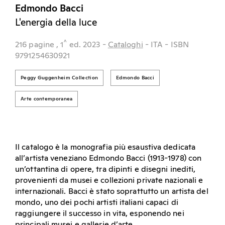
Edmondo Bacci
L'energia della luce
^
216 pagine
, 1
ed.
2023
-
Cataloghi
- ITA
- ISBN
9791254630921
Peggy Guggenheim Collection
Edmondo Bacci
Arte contemporanea
Il catalogo è la monografia più esaustiva dedicata
all’artista veneziano Edmondo Bacci (1913-1978) con
un’ottantina di opere, tra dipinti e disegni inediti,
provenienti da musei e collezioni private nazionali e
internazionali. Bacci è stato soprattutto un artista del
mondo, uno dei pochi artisti italiani capaci di
raggiungere il successo in vita, esponendo nei
principali musei e gallerie d’arte.