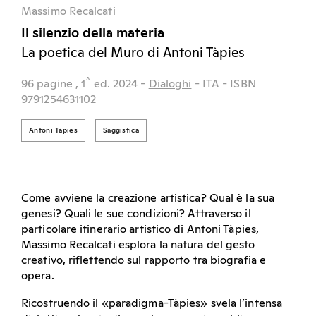
Massimo Recalcati
Il silenzio della materia
La poetica del Muro di Antoni Tàpies
^
96 pagine
, 1
ed.
2024
-
Dialoghi
- ITA
- ISBN
9791254631102
Antoni Tàpies
Saggistica
Come avviene la creazione artistica? Qual è la sua
genesi? Quali le sue condizioni? Attraverso il
particolare itinerario artistico di Antoni Tàpies,
Massimo Recalcati esplora la natura del gesto
creativo, riflettendo sul rapporto tra biografia e
opera.
Ricostruendo il «paradigma-Tàpies» svela l’intensa