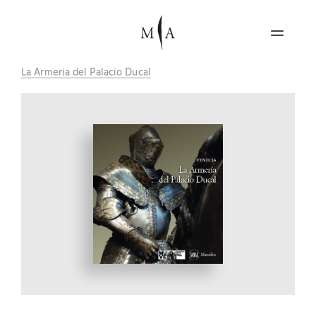
La Armeria del Palacio Ducal