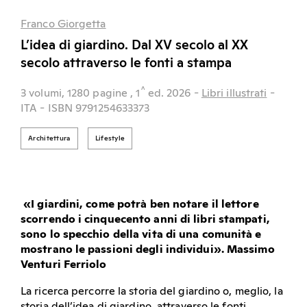
Franco Giorgetta
L’idea di giardino. Dal XV secolo al XX
secolo attraverso le fonti a stampa
^
3 volumi, 1280 pagine
, 1
ed.
2026
-
Libri illustrati
-
ITA
- ISBN 9791254633373
Architettura
Lifestyle
«I giardini, come potrà ben notare il lettore
scorrendo i cinquecento anni di libri stampati,
sono lo specchio della vita di una comunità e
mostrano le passioni degli individui». Massimo
Venturi Ferriolo
La ricerca percorre la storia del giardino o, meglio, la
storia dell’idea di giardino, attraverso le fonti