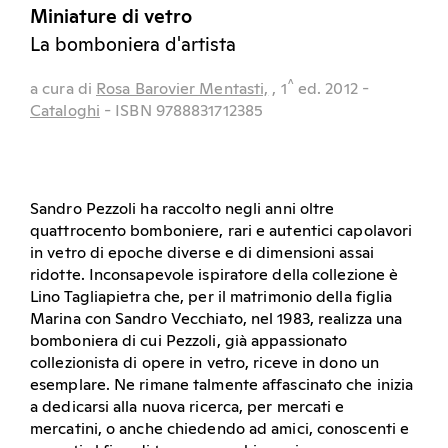
Miniature di vetro
La bomboniera d'artista
^
a cura di
Rosa Barovier Mentasti,
, 1
ed.
2012
-
Cataloghi
- ISBN 9788831712385
Sandro Pezzoli ha raccolto negli anni oltre
quattrocento bomboniere, rari e autentici capolavori
in vetro di epoche diverse e di dimensioni assai
ridotte. Inconsapevole ispiratore della collezione è
Lino Tagliapietra che, per il matrimonio della figlia
Marina con Sandro Vecchiato, nel 1983, realizza una
bomboniera di cui Pezzoli, già appassionato
collezionista di opere in vetro, riceve in dono un
esemplare. Ne rimane talmente affascinato che inizia
a dedicarsi alla nuova ricerca, per mercati e
mercatini, o anche chiedendo ad amici, conoscenti e