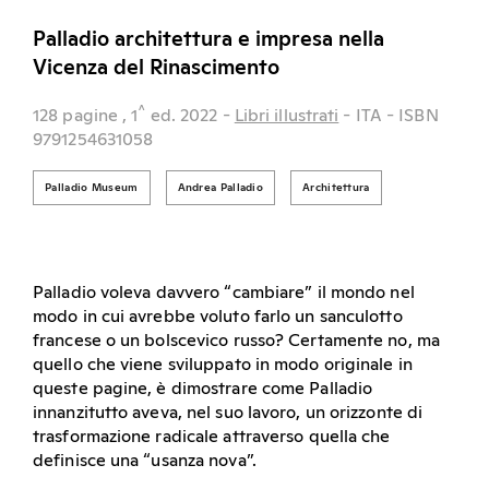
Palladio architettura e impresa nella
Vicenza del Rinascimento
^
128 pagine
, 1
ed.
2022
-
Libri illustrati
- ITA
- ISBN
9791254631058
Palladio Museum
Andrea Palladio
Architettura
Palladio voleva davvero “cambiare” il mondo nel
modo in cui avrebbe voluto farlo un sanculotto
francese o un bolscevico russo? Certamente no, ma
quello che viene sviluppato in modo originale in
queste pagine, è dimostrare come Palladio
innanzitutto aveva, nel suo lavoro, un orizzonte di
trasformazione radicale attraverso quella che
definisce una “usanza nova”.