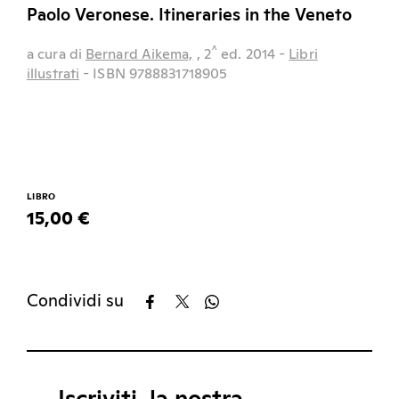
Paolo Veronese. Itineraries in the Veneto
^
a cura di
Bernard Aikema,
, 2
ed.
2014
-
Libri
illustrati
- ISBN 9788831718905
LIBRO
15,00 €
Condividi su