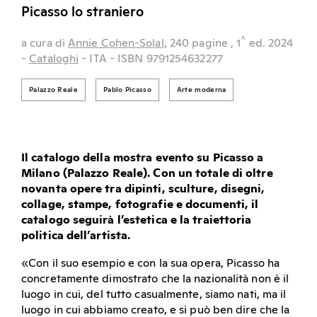
Picasso lo straniero
^
a cura di
Annie Cohen-Solal,
240 pagine
, 1
ed.
2024
-
Cataloghi
- ITA
- ISBN 9791254632277
Palazzo Reale
Pablo Picasso
Arte moderna
Il catalogo della mostra evento su Picasso a
Milano (Palazzo Reale). Con un totale di oltre
novanta opere tra dipinti, sculture, disegni,
collage, stampe, fotografie e documenti, il
catalogo seguirà l’estetica e la traiettoria
politica dell’artista.
«Con il suo esempio e con la sua opera, Picasso ha
concretamente dimostrato che la nazionalità non è il
luogo in cui, del tutto casualmente, siamo nati, ma il
luogo in cui abbiamo creato, e si può ben dire che la