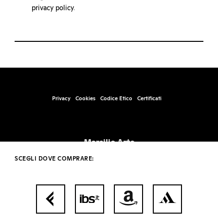
privacy policy
.
Privacy
Cookies
Codice Etico
Certificati
Marsilio Arte
Santa Marta, Fabbricato 17, 30123 – Venezia
SCEGLI DOVE COMPRARE:
info@marsilioarte.it – tel. +39 041 2406511