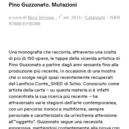
Pino Guzzonato. Mutazioni
^
a cura di
Nico Stringa,
, 1
ed.
2013
-
Cataloghi
- ISBN
9788831716086
Una monografia che racconta, attraverso una scelta
di più di 150 opere, le tappe della vicenda artistica di
Pino Guzzonato a partire dagli anni sessanta fino alla
produzione più recente, in occasione di una mostra
che si svolge negli spazi recentemente recuperati
del Lanificio Conte_SHED di Schio. Conosciuto come
artista della carta – su questa materia si è infatti
concentrata la sua ricerca più recente – ha
attraversato varie stagioni dell'arte contemporanea,
con un percorso ironico e multiforme, sempre
personale e caratterizzato da un'estrema attenzione
all'”oggetto”. Guzzonato segue una necessità
espressiva, mettendosi costantemente alla prova con