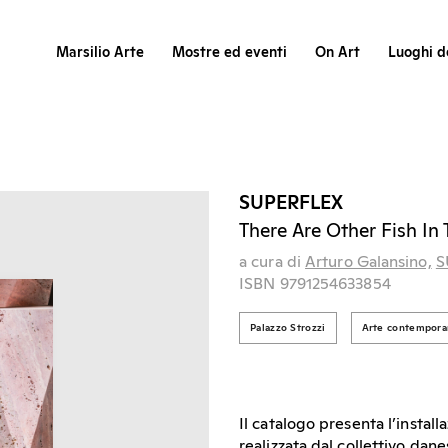
Marsilio Arte
Mostre ed eventi
On Art
Luoghi de
SUPERFLEX
There Are Other Fish In
a cura di
Arturo Galansino,
S
ISBN 9791254633854
Palazzo Strozzi
Arte contempora
Il catalogo presenta l’instal
realizzata dal collettivo dan