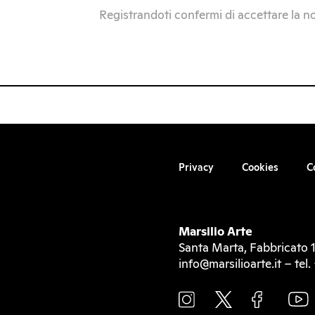
Registrandoti confermi di accettare la n
Privacy
Cookies
C
Marsilio Arte
Santa Marta, Fabbricato 1
info@marsilioarte.it – te