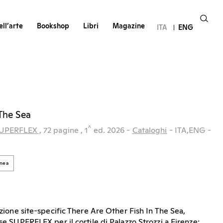
ll’arte
Bookshop
Libri
Magazine
ITA
ENG
 The Sea
^
UPERFLEX ,
72 pagine
, 1
ed.
2026
-
Cataloghi
- ITA,ENG
-
nea
lazione site-specific There Are Other Fish In The Sea,
ese SUPERFLEX per il cortile di Palazzo Strozzi a Firenze: