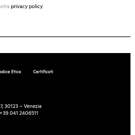
ostra
privacy policy
.
odice Etico
Certificati
7, 30123 – Venezia
l. +39 041 2406511