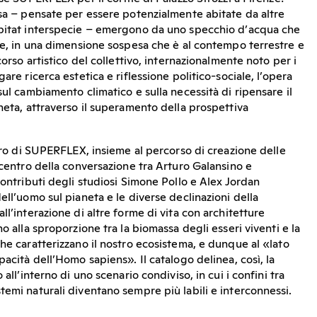
osa – pensate per essere potenzialmente abitate da altre
abitat interspecie – emergono da uno specchio d’acqua che
nte, in una dimensione sospesa che è al contempo terrestre e
corso artistico del collettivo, internazionalmente noto per i
are ricerca estetica e riflessione politico-sociale, l’opera
sul cambiamento climatico e sulla necessità di ripensare il
neta, attraverso il superamento della prospettiva
voro di SUPERFLEX, insieme al percorso di creazione delle
 centro della conversazione tra Arturo Galansino e
contributi degli studiosi Simone Pollo e Alex Jordan
ell’uomo sul pianeta e le diverse declinazioni della
ll’interazione di altre forme di vita con architetture
o alla sproporzione tra la biomassa degli esseri viventi e la
he caratterizzano il nostro ecosistema, e dunque al «lato
pacità dell’Homo sapiens». Il catalogo delinea, così, la
 all’interno di uno scenario condiviso, in cui i confini tra
temi naturali diventano sempre più labili e interconnessi.