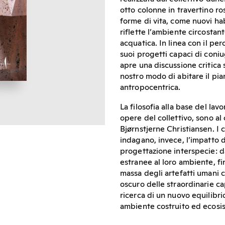
otto colonne in travertino r
forme di vita, come nuovi h
riflette l’ambiente circosta
acquatica. In linea con il per
suoi progetti capaci di coniug
apre una discussione critica 
nostro modo di abitare il pia
antropocentrica.
La filosofia alla base del la
opere del collettivo, sono al
Bjørnstjerne Christiansen. I 
indagano, invece, l’impatto d
progettazione interspecie: da
estranee al loro ambiente, fin
massa degli artefatti umani c
oscuro delle straordinarie ca
ricerca di un nuovo equilibrio
ambiente costruito ed ecosis