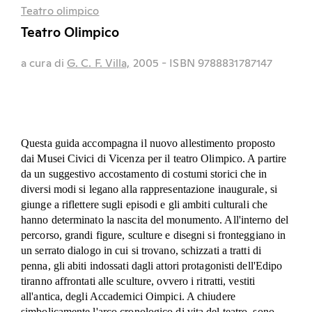
Teatro olimpico
Teatro Olimpico
a cura di
G. C. F. Villa,
2005
- ISBN 9788831787147
Questa guida accompagna il nuovo allestimento proposto
dai Musei Civici di Vicenza per il teatro Olimpico. A partire
da un suggestivo accostamento di costumi storici che in
diversi modi si legano alla rappresentazione inaugurale, si
giunge a riflettere sugli episodi e gli ambiti culturali che
hanno determinato la nascita del monumento. All'interno del
percorso, grandi figure, sculture e disegni si fronteggiano in
un serrato dialogo in cui si trovano, schizzati a tratti di
penna, gli abiti indossati dagli attori protagonisti dell'Edipo
tiranno affrontati alle sculture, ovvero i ritratti, vestiti
all'antica, degli Accademici Oimpici. A chiudere
simbolicamente l'arco cronologico di vita del teatro, sono