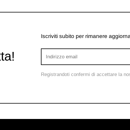
Iscriviti subito per rimanere aggiornat
ta!
Registrandoti confermi di accettare la n