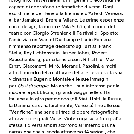
fotografo, trasversale a tutti i generi precostituiti e
capace di approfondire tematiche diverse. Dagli
esordi nelle periferie alla Biennale d’Arte di Venezia,
al bar Jamaica di Brera a Milano. Le prime esperienze
con il design, la moda e Mila Schön; il mondo del
teatro con Giorgio Strehler e il Festival di Spoleto;
l’amicizia con Marcel Duchamp e Lucio Fontana;
l’immenso reportage dedicato agli artisti Frank
Stella, Roy Lichtenstein, Jasper Johns, Robert
Rauschenberg, per citarne alcuni. Ritratti di Max
Ernst, Giacometti, Mirò, Morandi, Pasolini, e molti
altri. Il mondo della cultura e della letteratura, la sua
vicinanza a Eugenio Montale e le sue immagini
per
Ossi di seppia
. Ma anche il suo interesse per la
moda e la pubblicità, i grandi viaggi nelle città
italiane e in giro per mondo (gli Stati Uniti, la Russia,
la Danimarca e, naturalmente, Venezia) fino alle sue
“Verifiche”, una serie di tredici opere fotografiche
attraverso le quali Mulas s’interroga sulla fotografia
stessa. I diversi ambiti scorrono all’interno di una
narrazione che si snoda attraverso 14 sezioni, che