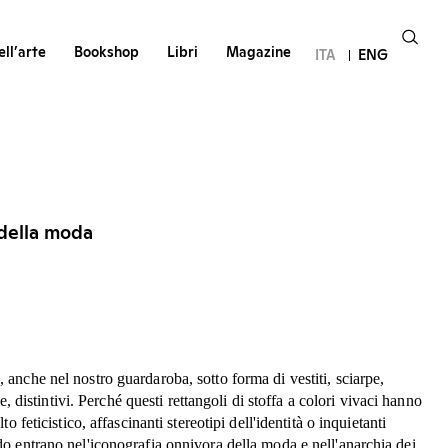
ll’arte
Bookshop
Libri
Magazine
ITA
ENG
della moda
anche nel nostro guardaroba, sotto forma di vestiti, sciarpe,
le, distintivi. Perché questi rettangoli di stoffa a colori vivaci hanno
o feticistico, affascinanti stereotipi dell'identità o inquietanti
o entrano nel'iconografia onnivora della moda e nell'anarchia dei