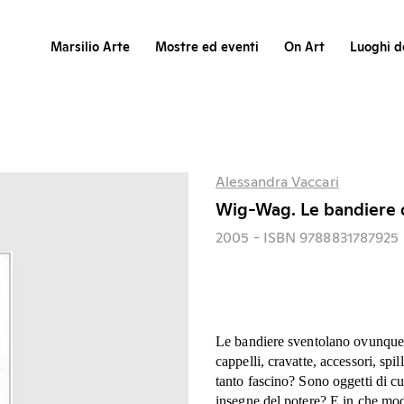
Marsilio Arte
Mostre ed eventi
On Art
Luoghi de
Alessandra Vaccari
Wig-Wag. Le bandiere 
2005
- ISBN 9788831787925
Le bandiere sventolano ovunque, 
cappelli, cravatte, accessori, spil
tanto fascino? Sono oggetti di cult
insegne del potere? E in che mod