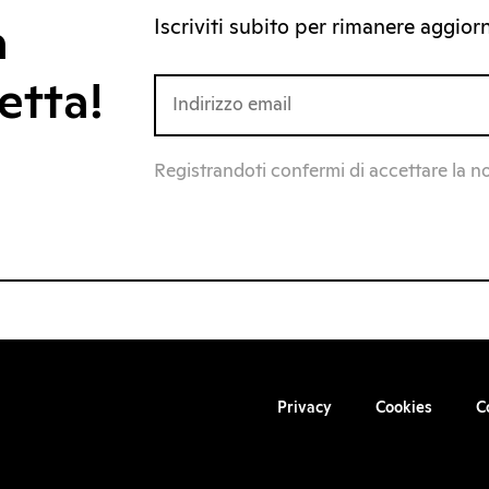
Iscriviti subito per rimanere aggiorna
a
etta!
Registrandoti confermi di accettare la n
Privacy
Cookies
C