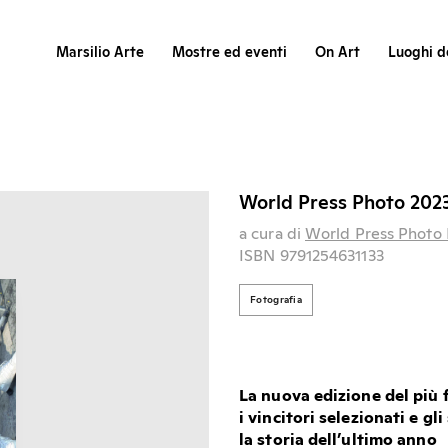
Marsilio Arte
Mostre ed eventi
On Art
Luoghi de
World Press Photo 202
a cura di
World Press Photo 
ISBN 9791254631133
Fotografia
La nuova edizione del più 
i vincitori selezionati e g
la storia dell’ultimo anno