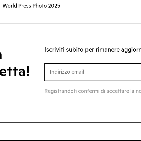
World Press Photo 2025
Iscriviti subito per rimanere aggiorna
a
etta!
Registrandoti confermi di accettare la n