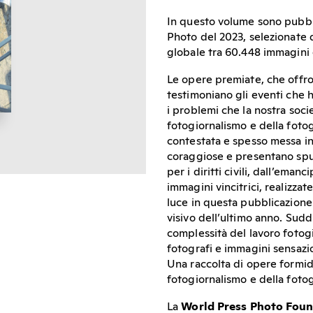
In questo volume sono pubblic
Photo del 2023, selezionate d
globale tra 60.448 immagini
Le opere premiate, che offro
testimoniano gli eventi che
i problemi che la nostra soc
fotogiornalismo e della foto
contestata e spesso messa in
coraggiose e presentano spunti
per i diritti civili, dall’emanc
immagini vincitrici, realizzat
luce in questa pubblicazione 
visivo dell’ultimo anno. Sudd
complessità del lavoro fotogi
fotografi e immagini sensazio
Una raccolta di opere formid
fotogiornalismo e della foto
La
World Press Photo Fou