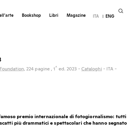
ll’arte
Bookshop
Libri
Magazine
ITA
ENG
3
^
Foundation,
224 pagine
, 1
ed.
2023
-
Cataloghi
- ITA
-
famoso premio internazionale di fotogiornalismo: tutti
li scatti più drammatici e spettacolari che hanno segnato