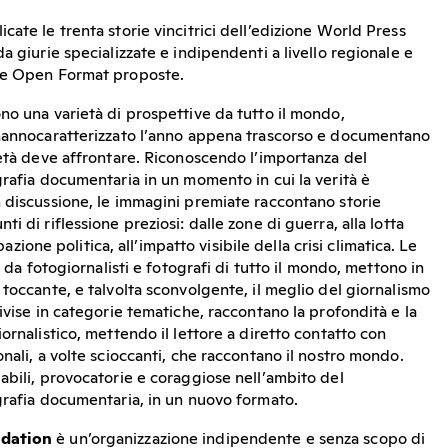
ate le trenta storie vincitrici dell’edizione World Press
a giurie specializzate e indipendenti a livello regionale e
 e Open Format proposte.
no una varietà di prospettive da tutto il mondo,
 hannocaratterizzato l’anno appena trascorso e documentano
ietà deve affrontare. Riconoscendo l’importanza del
grafia documentaria in un momento in cui la verità è
 discussione, le immagini premiate raccontano storie
 di riflessione preziosi: dalle zone di guerra, alla lotta
ipazione politica, all’impatto visibile della crisi climatica. Le
e da fotogiornalisti e fotografi di tutto il mondo, mettono in
toccante, e talvolta sconvolgente, il meglio del giornalismo
ivise in categorie tematiche, raccontano la profondità e la
ornalistico, mettendo il lettore a diretto contatto con
nali, a volte scioccanti, che raccontano il nostro mondo.
abili, provocatorie e coraggiose nell’ambito del
grafia documentaria, in un nuovo formato.
ndation
è un’organizzazione indipendente e senza scopo di