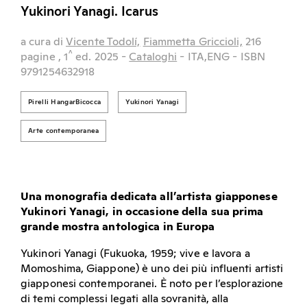
Yukinori Yanagi. Icarus
a cura di
Vicente Todolí,
Fiammetta Griccioli,
216
^
pagine
, 1
ed.
2025
-
Cataloghi
- ITA,ENG
- ISBN
9791254632918
Pirelli HangarBicocca
Yukinori Yanagi
Arte contemporanea
Una monografia dedicata all’artista giapponese
Yukinori Yanagi, in occasione della sua prima
grande mostra antologica in Europa
Yukinori Yanagi (Fukuoka, 1959; vive e lavora a
Momoshima, Giappone) è uno dei più influenti artisti
giapponesi contemporanei. È noto per l’esplorazione
di temi complessi legati alla sovranità, alla