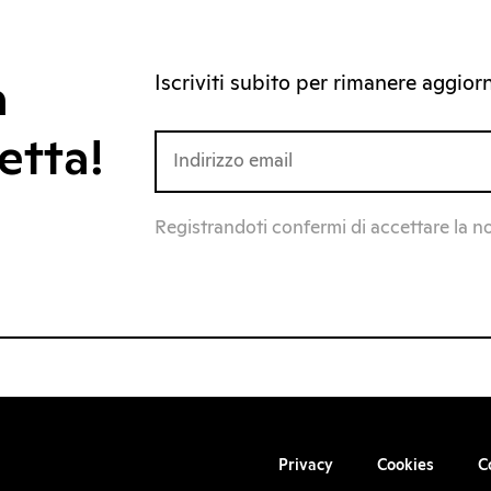
Iscriviti subito per rimanere aggiorna
a
etta!
Registrandoti confermi di accettare la n
Privacy
Cookies
C