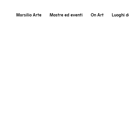
Marsilio Arte
Mostre ed eventi
On Art
Luoghi de