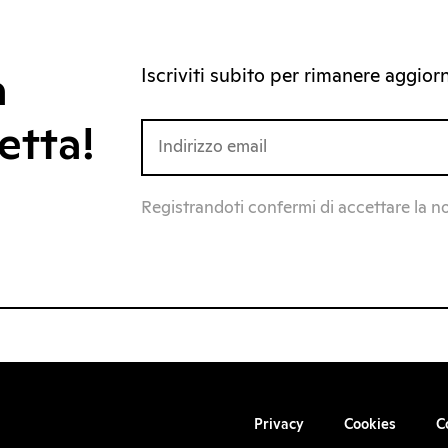
Iscriviti subito per rimanere aggiorna
a
etta!
Registrandoti confermi di accettare la n
Privacy
Cookies
C