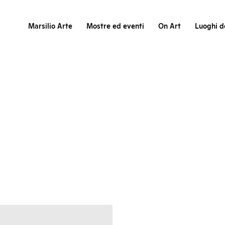
Marsilio Arte
Mostre ed eventi
On Art
Luoghi de