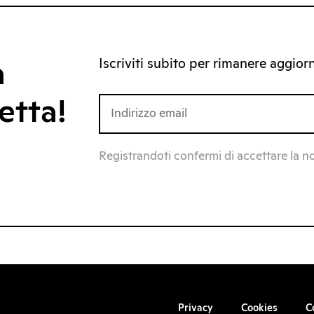
Iscriviti subito per rimanere aggiorna
a
etta!
Registrandoti confermi di accettare la n
Privacy
Cookies
C