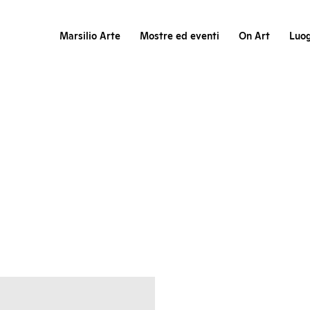
Marsilio Arte
Mostre ed eventi
On Art
Luog