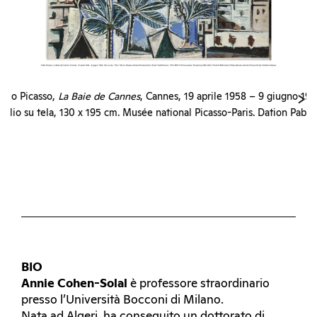
ablo Picasso,
La Baie de Cannes
, Cannes, 19 aprile 1958 – 9 giugno 195
Olio su tela, 130 x 195 cm. Musée national Picasso-Paris. Dation Pablo
Picasso, 1979. MP212
© Succession Picasso by SIAE 2024. Photo © RMN-Grand Palais (Musé
national Picasso-Paris) / Mathieu Rabeau
BIO
Annie Cohen-Solal
è professore straordinario
presso l’Università Bocconi di Milano.
Nata ad Algeri, ha conseguito un dottorato di