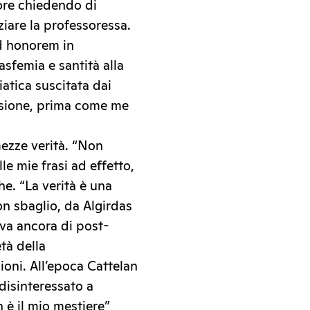
tore chiedendo di
ziare la professoressa.
ad honorem in
asfemia e santità alla
atica suscitata dai
visione, prima come me
ezze verità. “Non
le mie frasi ad effetto,
e. “La verità è una
on sbaglio, da Algirdas
ava ancora di post-
tà della
ioni. All’epoca Cattelan
disinteressato a
 è il mio mestiere”