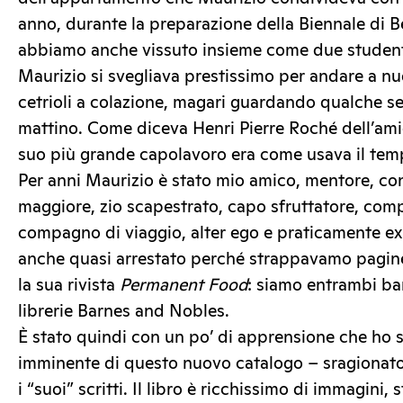
anno, durante la preparazione della Biennale di B
abbiamo anche vissuto insieme come due studenti
Maurizio si svegliava prestissimo per andare a n
cetrioli a colazione, magari guardando qualche ser
mattino. Come diceva Henri Pierre Roché dell’am
suo più grande capolavoro era come usava il tem
Per anni Maurizio è stato mio amico, mentore, con
maggiore, zio scapestrato, capo sfruttatore, com
compagno di viaggio, alter ego e praticamente ex
anche quasi arrestato perché strappavamo pagine 
la sua rivista
Permanent Food
: siamo entrambi ban
librerie Barnes and Nobles.
È stato quindi con un po’ di apprensione che ho s
imminente di questo nuovo catalogo – sragionato?
i “suoi” scritti. Il libro è ricchissimo di immagini, 