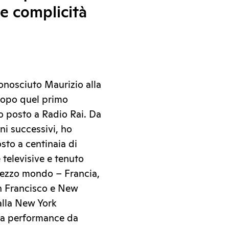
o e complicità
onosciuto Maurizio alla
 dopo quel primo
uo posto a Radio Rai. Da
ni successivi, ho
osto a centinaia di
 televisive e tenuto
 mezzo mondo – Francia,
n Francisco e New
alla New York
mia performance da