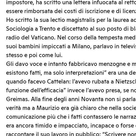
impostore, ha scritto una lettera infuocata al ret
essere rimborsata dei costi di iscrizione e di licen
Ho scritto la sua lectio magistralis per la laurea 
Sociologia a Trento e discettato al suo posto di bl
radio del Vaticano. Nel corso della tempesta medi
suoi bambini impiccati a Milano, parlavo in tele
stesso e poi come lui.
Gli davo voce e intanto fabbricavo menzogne e m
esistono fatti, ma solo interpretazioni” era una del
quando facevo Cattelan: l’avevo rubata a Nietzsch
funzione dell’efficacia” invece l’avevo presa, se n
Greimas. Alla fine degli anni Novanta non si parl
verità ma a Maurizio era già chiaro che nella socie
comunicazione più che i fatti contassero le narraz
era ancora timido e impacciato, incapace o forse 
raccontare il suo lavoro in pubblico: “Scrivere non