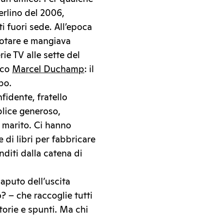
erlino del 2006,
 fuori sede. All’epoca
uotare e mangiava
ie TV alle sette del
ico
Marcel Duchamp
: il
po.
fidente, fratello
plice generoso,
 marito. Ci hanno
di libri per fabbricare
diti dalla catena di
aputo dell’uscita
 – che raccoglie tutti
storie e spunti. Ma chi