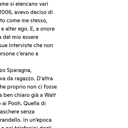
ume si elencano vari
 2006, avevo deciso di
iuto come me stesso,
e alter ego. E, a onore
a del mio essere
 sue interviste che non
ersone c’erano a
nzo Sparagna,
eva da ragazzo. D’altra
che proprio non ci fosse
 ben chiaro già a Walt
 ai Pooh. Quella di
maschere senza
randello. In un’epoca