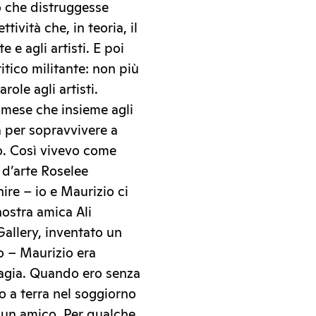
o che distruggesse
tività che, in teoria, il
 e agli artisti. E poi
tico militante: non più
ole agli artisti.
 mese che insieme agli
 per sopravvivere a
o. Così vivevo come
a d’arte Roselee
ire – io e Maurizio ci
ostra amica Ali
llery, inventato un
do – Maurizio era
ndagia. Quando ero senza
 a terra nel soggiorno
 un amico. Per qualche