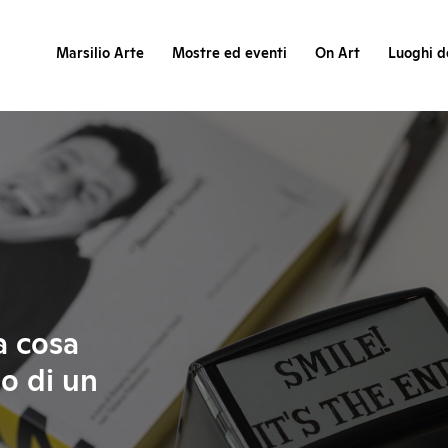
Marsilio Arte
Mostre ed eventi
On Art
Luoghi de
a cosa
go di un