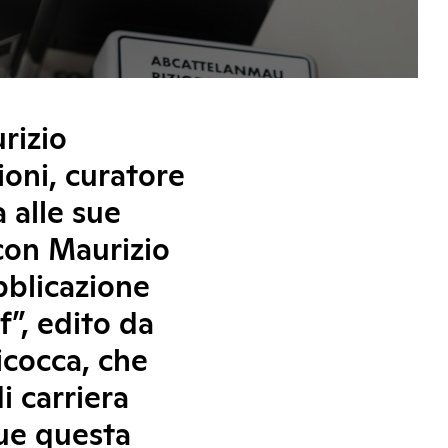
rizio
ioni, curatore
a alle sue
 con Maurizio
bblicazione
”, edito da
icocca, che
i carriera
gue questa