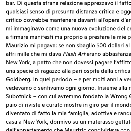
bar. Di questa strana relazione apprezzavo il fatt
qualsiasi senso di presunta distanza critica e ogget
critico dovrebbe mantenere davanti all’opera d’arte
mi immaginavo come una nuova evoluzione del cri
a firmare manifesti ma proprio a prestare le mie par
Maurizio mi pagava: se non sbaglio 500 dollari al
altri mille che mi dava
Flash Art
erano abbastanza
New York, a patto che non dovessi pagare l’affitt
una specie di ragazzo alla pari ospite della critic
Goldberg. In quel periodo – e per molti anni a ven
vedevamo o sentivamo ogni giorno. Insieme alla n
Subotnick – con cui avremmo fondato la Wrong Ga
paio di riviste e curato mostre in giro per il mon
diventato di fatto la mia famiglia, adottiva e ra
casa a New York, dormivo su un materasso gettato
dell’appartamento che Maurizio condivideva con