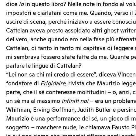
dice
io
in questo libro? Nelle note in fondo al vol
impostori e ciarlatani come me. Quando, verso il
uscire di scena, perché iniziavo a essere conosc
Cattelan aveva presto assoldato altri ghost writer 
del vero, anche quando ero nella fase più sfrenat
Cattelan, di tanto in tanto mi capitava di leggere
mi sembrava fossero state fatte da me. Quante p
parlare le lingue di Cattelan?
“Lei non sa chi mi credo di essere”, diceva Vince
fondatore di
Frigidaire
, rivista che Maurizio legg
parte, che il sé contenesse moltitudini – o, anzi, 
un sé ma al massimo
infiniti noi
– era un problema
Whitman, Erving Goffman, Judith Butler e persino
Maurizio è una performance del sé, un gioco di 
soggetto – maschere nude, le chiamava Fausto Pi