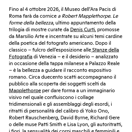
Fino al 4 ottobre 2026, il Museo dell’Ara Pacis di
Roma farà da cornice
a Robert Mapplethorpe. Le
forme della bellezza
, ultimo appuntamento della
trilogia di mostre curate da
Denis Curti
, promosse
da Marsilio Arte e incentrate su alcuni temi cardine
della poetica del fotografo americano. Dopo il
classico – fulcro dell’esposizione alle
Stanze della
Fotografia
di Venezia – e il desiderio – analizzato
in occasione della tappa milanese a Palazzo Reale
– è la bellezza a guidare il racconto espositivo
romano. Circa duecento scatti accompagnano il
pubblico alla scoperta dei soggetti scelti da
Mapplethorpe
per dare forma a un immaginario
visivo nel quale confluiscono i collage
tridimensionali e gli assemblaggi degli esordi, i
ritratti di personalità del calibro di Yoko Ono,
Robert Rauschenberg, David Byrne, Richard Gere
o delle muse Patti Smith e Lisa Lyon, gli autoritratti,
i fiori, la sensualità dei corpi maschili e femminili e