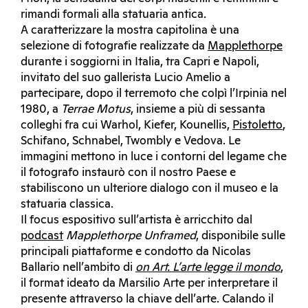
rimandi formali alla statuaria antica.
A caratterizzare la mostra capitolina è una
selezione di fotografie realizzate da
Mapplethorpe
durante i soggiorni in Italia, tra Capri e Napoli,
invitato del suo gallerista Lucio Amelio a
partecipare, dopo il terremoto che colpì l’Irpinia nel
1980, a
Terrae Motus
, insieme a più di sessanta
colleghi fra cui Warhol, Kiefer, Kounellis,
Pistoletto
,
Schifano, Schnabel, Twombly e Vedova. Le
immagini mettono in luce i contorni del legame che
il fotografo instaurò con il nostro Paese e
stabiliscono un ulteriore dialogo con il museo e la
statuaria classica.
Il focus espositivo sull’artista è arricchito dal
podcast
Mapplethorpe Unframed
, disponibile sulle
principali piattaforme e condotto da Nicolas
Ballario nell’ambito di
on Art. L’arte legge il mondo
,
il format ideato da Marsilio Arte per interpretare il
presente attraverso la chiave dell’arte. Calando il