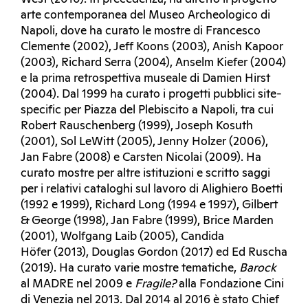
arte contemporanea del Museo Archeologico di
Napoli, dove ha curato le mostre di Francesco
Clemente (2002), Jeff Koons (2003), Anish Kapoor
(2003), Richard Serra (2004), Anselm Kiefer (2004)
e la prima retrospettiva museale di Damien Hirst
(2004). Dal 1999 ha curato i progetti pubblici site-
specific per Piazza del Plebiscito a Napoli, tra cui
Robert Rauschenberg (1999), Joseph Kosuth
(2001), Sol LeWitt (2005), Jenny Holzer (2006),
Jan Fabre (2008) e Carsten Nicolai (2009). Ha
curato mostre per altre istituzioni e scritto saggi
per i relativi cataloghi sul lavoro di Alighiero Boetti
(1992 e 1999), Richard Long (1994 e 1997), Gilbert
& George (1998), Jan Fabre (1999), Brice Marden
(2001), Wolfgang Laib (2005), Candida
Höfer (2013), Douglas Gordon (2017) ed Ed Ruscha
(2019). Ha curato varie mostre tematiche,
Barock
al MADRE nel 2009 e
Fragile?
alla Fondazione Cini
di Venezia nel 2013. Dal 2014 al 2016 è stato Chief