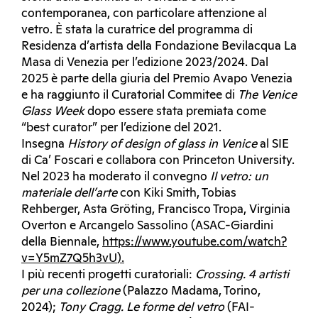
contemporanea, con particolare attenzione al
vetro. È stata la curatrice del programma di
Residenza d’artista della Fondazione Bevilacqua La
Masa di Venezia per l’edizione 2023/2024. Dal
2025 è parte della giuria del Premio Avapo Venezia
e ha raggiunto il Curatorial Commitee di
The Venice
Glass Week
dopo essere stata premiata come
“best curator” per l’edizione del 2021.
Insegna
History of design of glass in Venice
al SIE
di Ca’ Foscari e collabora con Princeton University.
Nel 2023 ha moderato il convegno
Il vetro: un
materiale dell’arte
con Kiki Smith, Tobias
Rehberger, Asta Gröting, Francisco Tropa, Virginia
Overton e Arcangelo Sassolino (ASAC-Giardini
della Biennale,
https://www.youtube.com/watch?
v=Y5mZ7Q5h3vU
).
I più recenti progetti curatoriali:
Crossing. 4 artisti
per una collezione
(Palazzo Madama, Torino,
2024);
Tony Cragg. Le forme del vetro
(FAI-