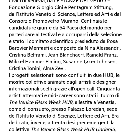
Civici di Venezia, da LE STANZE DEL VETRO –
Fondazione Giorgio Cini e Pentagram Stiftung,
dall’Istituto Veneto di Scienze, Lettere ed Arti e dal
Consorzio Promovetro Murano. Centinaia le
candidature giunte da 54 Paesi del mondo per
partecipare al festival e a occuparsi della selezione
è stato il comitato scientifico presieduto da Rosa
Barovier Mentasti e composto da Nina Alessandri,
Cristina Beltrami,
Jean Blanchaert
, Rainald Franz,
Mikkel Hammer Elming, Susanne Jøker Johnsen,
Cristina Tonini, Alma Zevi.
I progetti selezionati sono confluiti in due HUB, le
mostre collettive animate dagli artisti e designer
internazionali scelti grazie all’open call. Cinquanta
artisti affermati e mid-career sono stati il fulcro di
The Venice Glass Week HUB
, allestita a Venezia,
come di consueto, presso Palazzo Loredan, sede
dell’Istituto Veneto di Scienze, Lettere ed Arti. Era
dedicata, invece, a trenta designer emergenti la
collettiva
The Venice Glass Week HUB Under35
,