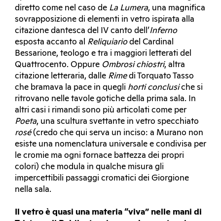
diretto come nel caso de
La Lumera
, una magnifica
sovrapposizione di elementi in vetro ispirata alla
citazione dantesca del IV canto dell’
Inferno
esposta accanto al
Reliquiario
del Cardinal
Bessarione, teologo e tra i maggiori letterati del
Quattrocento. Oppure
Ombrosi chiostri
, altra
citazione letteraria, dalle
Rime
di Torquato Tasso
che bramava la pace in quegli
horti conclusi
che si
ritrovano nelle tavole gotiche della prima sala. In
altri casi i rimandi sono più articolati come per
Poeta
, una scultura svettante in vetro specchiato
rosé
(credo che qui serva un inciso: a Murano non
esiste una nomenclatura universale e condivisa per
le cromie ma ogni fornace battezza dei propri
colori) che modula in qualche misura gli
impercettibili passaggi cromatici dei Giorgione
nella sala.
Il vetro è quasi una materia “viva” nelle mani di