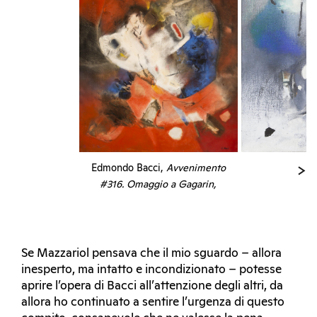
Edmondo Bacci,
Avvenimento
#316. Omaggio a Gagarin,
1958. Tempera grassa su tela,
175 x 145 cm. Collezione
privata, courtesy Alessandro
Rosa
Se Mazzariol pensava che il mio sguardo – allora
inesperto, ma intatto e incondizionato – potesse
aprire l’opera di Bacci all’attenzione degli altri, da
allora ho continuato a sentire l’urgenza di questo