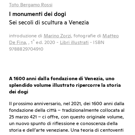
Toto Bergamo Rossi
I monumenti dei dogi
Sei secoli di scultura a Venezia
introduzione di
Marino Zorzi,
fotografie di
Matteo
^
De Fina,
, 1
ed.
2020
-
Libri illustrati
- ISBN
9788829704910
A 1600 anni dalla fondazione di Venezia, uno
splendido volume illustrato ripercorre la storia
dei dogi
Il prossimo anniversario, nel 2021, dei 1600 anni dalla
fondazione della città – tradizionalmente collocata al
25 marzo 421 – ci offre, con questo originale volume,
un nuovo spunto di riflessione e conoscenza della
storia e dell’arte veneziane. Una teoria di centoventi