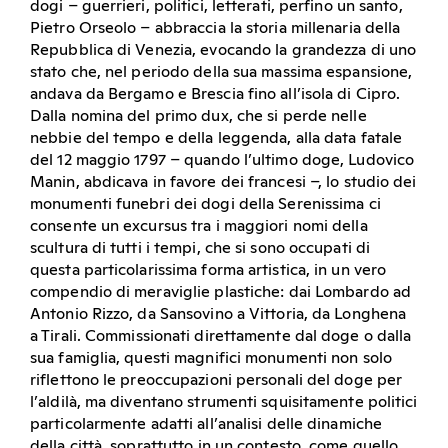
dogi – guerrieri, politici, letterati, perfino un santo,
Pietro Orseolo – abbraccia la storia millenaria della
Repubblica di Venezia, evocando la grandezza di uno
stato che, nel periodo della sua massima espansione,
andava da Bergamo e Brescia fino all’isola di Cipro.
Dalla nomina del primo dux, che si perde nelle
nebbie del tempo e della leggenda, alla data fatale
del 12 maggio 1797 – quando l’ultimo doge, Ludovico
Manin, abdicava in favore dei francesi –, lo studio dei
monumenti funebri dei dogi della Serenissima ci
consente un excursus tra i maggiori nomi della
scultura di tutti i tempi, che si sono occupati di
questa particolarissima forma artistica, in un vero
compendio di meraviglie plastiche: dai Lombardo ad
Antonio Rizzo, da Sansovino a Vittoria, da Longhena
a Tirali. Commissionati direttamente dal doge o dalla
sua famiglia, questi magnifici monumenti non solo
riflettono le preoccupazioni personali del doge per
l’aldilà, ma diventano strumenti squisitamente politici
particolarmente adatti all’analisi delle dinamiche
della città, soprattutto in un contesto, come quello