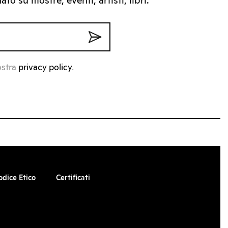
to su mostre, eventi, artisti, libri.
ostra
privacy policy
.
odice Etico
Certificati