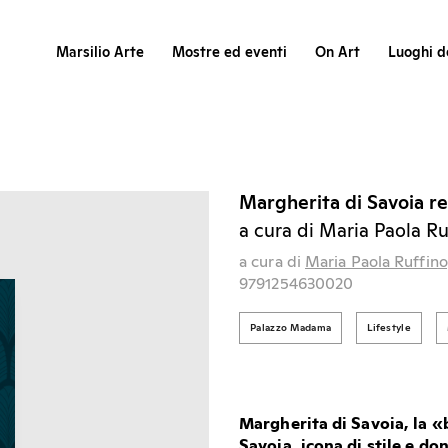
Marsilio Arte
Mostre ed eventi
On Art
Luoghi de
Margherita di Savoia reg
a cura di Maria Paola Ru
a cura di
Maria Paola Ruffino
9791254630020
Palazzo Madama
Lifestyle
Margherita di Savoia, la
«
Savoia, icona di stile e d