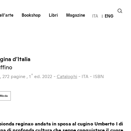
ll’arte
Bookshop
Libri
Magazine
ITA
ENG
ina d’Italia
ffino
^
,
272 pagine
, 1
ed.
2022
-
Cataloghi
- ITA
- ISBN
Moda
bionda regina
»
andata in sposa al cugino Umberto I di
onna di profonda cultura che seppe conquistare il cuore