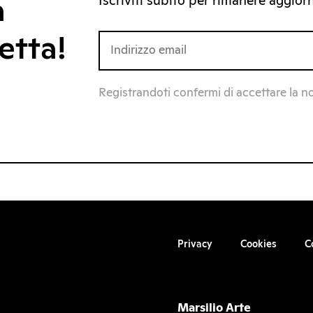
Iscriviti subito per rimanere aggiorna
a
etta!
Registrandoti confermi di accettare la n
Privacy
Cookies
C
Marsilio Arte