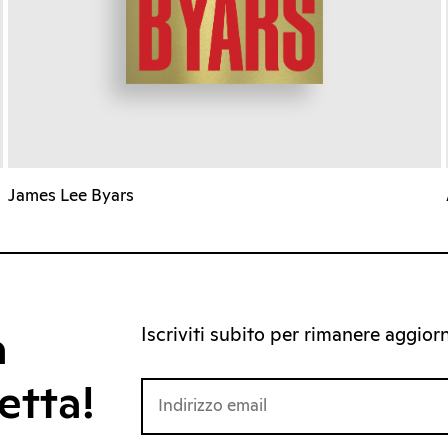
James Lee Byars
Iscriviti subito per rimanere aggiorna
a
etta!