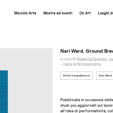
Marsilio Arte
Mostre ed eventi
On Art
Luoghi de
Nari Ward. Ground Bre
a cura di
Roberta Tenconi,
Lu
- ISBN 9791254631959
Pirelli HangarBicocca
Nari Ward
Pubblicata in occasione della
studi più aggiornati sul lavo
all’idea di performatività, c