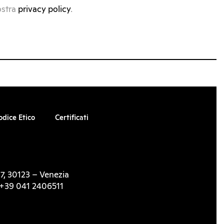
ostra
privacy policy
.
odice Etico
Certificati
7, 30123 – Venezia
l. +39 041 2406511