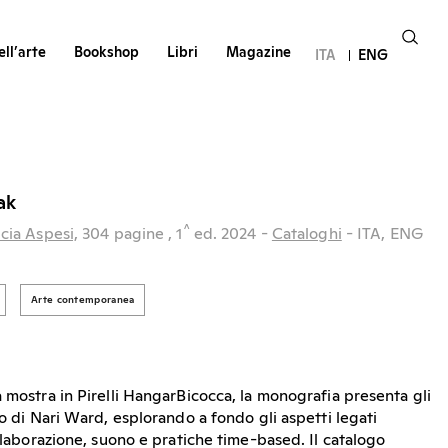
ll’arte
Bookshop
Libri
Magazine
ITA
ENG
ak
^
cia Aspesi,
304 pagine
, 1
ed.
2024
-
Cataloghi
- ITA, ENG
Arte contemporanea
 mostra in Pirelli HangarBicocca, la monografia presenta gli
ro di Nari Ward, esplorando a fondo gli aspetti legati
ollaborazione, suono e pratiche time-based. Il catalogo