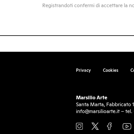
Registrandoti confermi di accettare la n
Privacy
Cookies
C
Marsilio Arte
Santa Marta, Fabbricato 1
info@marsilioarte.it – te