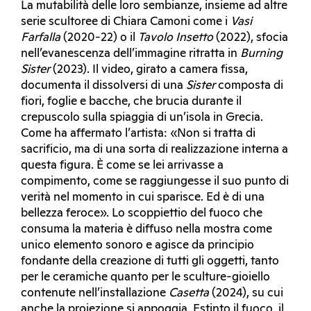
La mutabilità delle loro sembianze, insieme ad altre
serie scultoree di Chiara Camoni come i
Vasi
Farfalla
(2020-22) o il
Tavolo Insetto
(2022), sfocia
nell’evanescenza dell’immagine ritratta in
Burning
Sister
(2023). Il video, girato a camera fissa,
documenta il dissolversi di una
Sister
composta di
fiori, foglie e bacche, che brucia durante il
crepuscolo sulla spiaggia di un’isola in Grecia.
Come ha affermato l’artista: «Non si tratta di
sacrificio, ma di una sorta di realizzazione interna a
questa figura. È come se lei arrivasse a
compimento, come se raggiungesse il suo punto di
verità nel momento in cui sparisce. Ed è di una
bellezza feroce». Lo scoppiettio del fuoco che
consuma la materia è diffuso nella mostra come
unico elemento sonoro e agisce da principio
fondante della creazione di tutti gli oggetti, tanto
per le ceramiche quanto per le sculture-gioiello
contenute nell’installazione
Casetta
(2024), su cui
anche la proiezione si appoggia. Estinto il fuoco, il