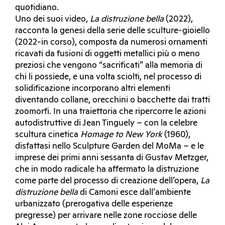
quotidiano.
Uno dei suoi video,
La distruzione bella
(2022),
racconta la genesi della serie delle sculture-gioiello
(2022-in corso), composta da numerosi ornamenti
ricavati da fusioni di oggetti metallici più o meno
preziosi che vengono “sacrificati” alla memoria di
chi li possiede, e una volta sciolti, nel processo di
solidificazione incorporano altri elementi
diventando collane, orecchini o bacchette dai tratti
zoomorfi. In una traiettoria che ripercorre le azioni
autodistruttive di Jean Tinguely – con la celebre
scultura cinetica
Homage to New York
(1960),
disfattasi nello Sculpture Garden del MoMa – e le
imprese dei primi anni sessanta di Gustav Metzger,
che in modo radicale ha affermato la distruzione
come parte del processo di creazione dell’opera,
La
distruzione bella
di Camoni esce dall’ambiente
urbanizzato (prerogativa delle esperienze
pregresse) per arrivare nelle zone rocciose delle