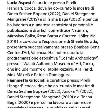
Lucia Aspesi
è curatrice presso Pirelli
HangarBicocca, dove ha co-curato le mostre di
Dineo Seshee Bopape (2022), Daniel Steegmann
Mangrané (2019) e di Trisha Baga (2020) e per cui
ha lavorato a numerose esposizioni personali e
pubblicazioni di artisti come Bruce Nauman,
Miroslaw Balka, Rosa Barba e Carsten Höller. Nel
2019 ha co-curato l’esposizione di Sheela Gowda,
presentata successivamente presso Bombas Gens
Centre d’Art, Valencia. Ha inoltre curato la
programmazione espositiva “Cosmic Archeology”
presso il Wäinö Aaltonen Museum of Art, Turku,
che include mostre di Tabita Rezaire, Alia Farid,
Mox Mäkelä e Patricia Domínguez.
Fiammetta Griccioli
è curatrice presso Pirelli
HangarBicocca, dove ha co-curato le mostre di
Dineo Seshee Bopape (2022), Anicka Yi (2022),
Daniel Steegmann Mangrané (2019) e di Trisha
Baga (2020) e per cui ha lavorato a numerose