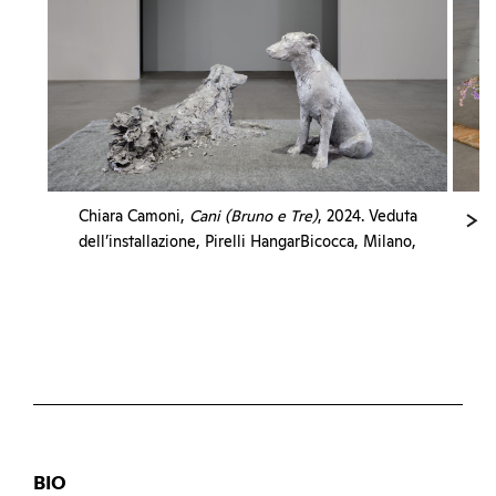
Chiara Camoni,
Cani (Bruno e Tre)
, 2024. Veduta
dell’installazione, Pirelli HangarBicocca, Milano,
2024. Prodotto da Pirelli HangarBicocca. Courtesy
l’artista; SpazioA, Pistoia, e Pirelli HangarBicocca,
Milano. Foto Agostino Osio
BIO