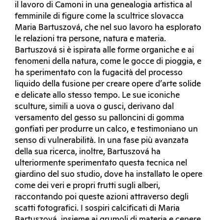
il lavoro di Camoni in una genealogia artistica al
femminile di figure come la scultrice slovacca
Maria Bartuszová, che nel suo lavoro ha esplorato
le relazioni tra persone, natura e materia.
Bartuszová si è ispirata alle forme organiche e ai
fenomeni della natura, come le gocce di pioggia, e
ha sperimentato con la fugacità del processo
liquido della fusione per creare opere d’arte solide
e delicate allo stesso tempo. Le sue iconiche
sculture, simili a uova o gusci, derivano dal
versamento del gesso su palloncini di gomma
gonfiati per produrre un calco, e testimoniano un
senso di vulnerabilità. In una fase più avanzata
della sua ricerca, inoltre, Bartuszová ha
ulteriormente sperimentato questa tecnica nel
giardino del suo studio, dove ha installato le opere
come dei veri e propri frutti sugli alberi,
raccontando poi queste azioni attraverso degli
scatti fotografici. I sospiri calcificati di Maria
Bartuszová, insieme ai grumoli di materia e cenere