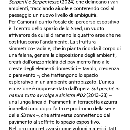
Serpenti e Serpentesse
(2024) che delineano i vari
ambienti, tracciando aiuole e conferendo così al
paesaggio un nuovo livello di ambiguità.
Per Camoni il punto focale del percorso espositivo
è il centro dello spazio dello Shed, un vuoto
attivatore da cui si diramano le quattro aree che ne
costituiscono l’andamento. La struttura
simmetrico-radiale, che in pianta ricorda il corpo di
una falena, genera la disposizione degli ambienti,
creati dall’orizzontalità del pavimento fino alle
creste degli elementi domestici – tavolo, credenza
o paravento –, che trattengono lo spazio
esplorativo in un ambiente antropizzato. L’unica
eccezione è rappresentata dall’opera
Sul perché in
natura tutto avvolge a sinistra #02
(2013-23) –
una lunga linea di frammenti in terracotta azzurra
inanellati uno dopo l’altro e prodromo della serie
delle
Sisters
–, che attraversa connettendo dal
pavimento al soffitto lo spazio espositivo.
Nel loro concretizzarsi come volumi materici, fatti