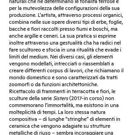
naturali che ne determinano le tonalità terrose e
per la mutevolezza delle configurazioni della sua
produzione. L’artista, attraverso processi organici,
combina nelle sue opere diversi tipi di erbe, foglie,
bacche e fiori raccolti presso fiumi e boschi, ma
anche argille e ceneri. La sua pratica si esprime
inoltre attraverso una gestualità cha ha radici nel
fare scultoreo e sfocia in una ritualità che evade i
limiti del medium. Nei diversi casi, gli elementi
vengono modellati, intrecciati o riassemblati a
creare differenti corpus di lavori, che richiamano il
mondo domestico e sono caratterizzati da tratti
zoomorfi o da funzioni architettoniche.
Ricettacolo di frammenti in terracotta e fiori, le
sculture della serie
Sisters
(2017-in corso) non
commemorano l’immortalità, ma esistono in una
molteplicità di tempi. La loro stessa natura
compositiva – di lunghe “stringhe” di elementi in
ceramica che vengono adagiate su strutture
metalliche di riuso – sembra incoraggiare una