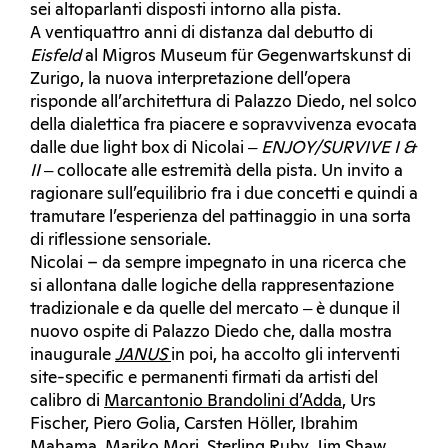
sei altoparlanti disposti intorno alla pista.
A ventiquattro anni di distanza dal debutto di
Eisfeld
al Migros Museum für Gegenwartskunst di
Zurigo, la nuova interpretazione dell’opera
risponde all’architettura di Palazzo Diedo, nel solco
della dialettica fra piacere e sopravvivenza evocata
dalle due light box di Nicolai ‒
ENJOY/SURVIVE I &
II
‒ collocate alle estremità della pista. Un invito a
ragionare sull’equilibrio fra i due concetti e quindi a
tramutare l’esperienza del pattinaggio in una sorta
di riflessione sensoriale.
Nicolai – da sempre impegnato in una ricerca che
si allontana dalle logiche della rappresentazione
tradizionale e da quelle del mercato ‒ è dunque il
nuovo ospite di Palazzo Diedo che, dalla mostra
inaugurale
JANUS
in poi, ha accolto gli interventi
site-specific e permanenti firmati da artisti del
calibro di
Marcantonio Brandolini d’Adda
, Urs
Fischer, Piero Golia, Carsten Höller, Ibrahim
Mahama, Mariko Mori, Sterling Ruby, Jim Shaw,