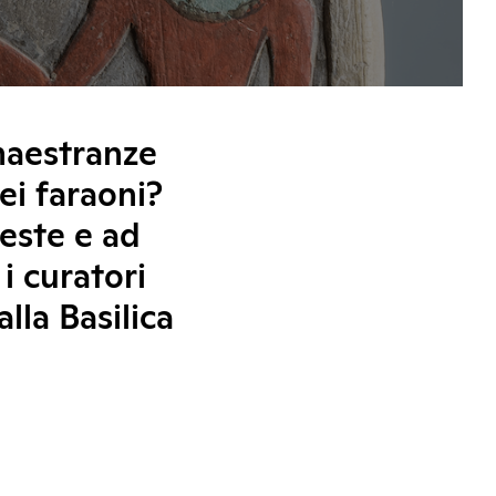
maestranze
ei faraoni?
ueste e ad
i curatori
alla Basilica