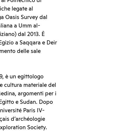
al Politecnico di
che legate al
ga Oasis Survey dal
taliana a Umm al-
ziano) dal 2013. È
gizio a Saqqara e Deir
imento delle sale
9, è un egittologo
e cultura materiale del
edina, argomenti per i
 Egitto e Sudan. Dopo
niversité Paris IV-
nçais d’archéologie
xploration Society.