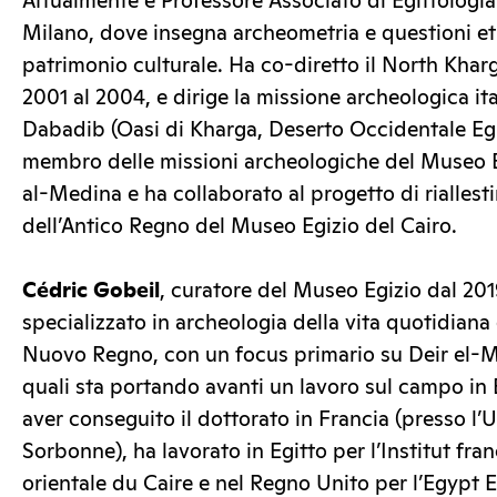
Attualmente è Professore Associato di Egittologia 
Milano, dove insegna archeometria e questioni eti
patrimonio culturale. Ha co-diretto il North Khar
2001 al 2004, e dirige la missione archeologica i
Dabadib (Oasi di Kharga, Deserto Occidentale Egi
membro delle missioni archeologiche del Museo E
al-Medina e ha collaborato al progetto di riallest
dell’Antico Regno del Museo Egizio del Cairo.
Cédric Gobeil
, curatore del Museo Egizio dal 201
specializzato in archeologia della vita quotidiana 
Nuovo Regno, con un focus primario su Deir el-M
quali sta portando avanti un lavoro sul campo in
aver conseguito il dottorato in Francia (presso l’U
Sorbonne), ha lavorato in Egitto per l’Institut fra
orientale du Caire e nel Regno Unito per l’Egypt E