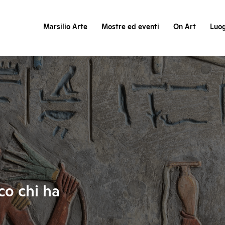
Marsilio Arte
Mostre ed eventi
On Art
Luog
cco chi ha