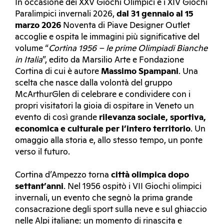
In occasione dei XXV Giochi Olimpici e i XIV Giochi
Paralimpici invernali 2026,
dal 31 gennaio al 15
marzo 2026
Noventa di Piave Designer Outlet
accoglie e ospita le immagini più significative del
volume “
Cortina 1956 – le prime Olimpiadi Bianche
in Italia
”, edito da Marsilio Arte e Fondazione
Cortina di cui è autore
Massimo Spampani
. Una
scelta che nasce dalla volontà del gruppo
McArthurGlen di celebrare e condividere con i
propri visitatori la gioia di ospitare in Veneto un
evento di così grande
rilevanza sociale, sportiva,
economica e culturale per l’intero territorio
. Un
omaggio alla storia e, allo stesso tempo, un ponte
verso il futuro.
Cortina d’Ampezzo torna
città olimpica dopo
settant’anni
. Nel 1956 ospitò i VII Giochi olimpici
invernali, un evento che segnò la prima grande
consacrazione degli sport sulla neve e sul ghiaccio
nelle Alpi italiane: un momento di rinascita e