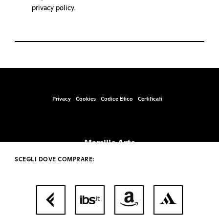
privacy policy
.
Privacy
Cookies
Codice Etico
Certificati
Marsilio Arte
Santa Marta, Fabbricato 17, 30123 – Venezia
SCEGLI DOVE COMPRARE:
info@marsilioarte.it – tel. +39 041 2406511